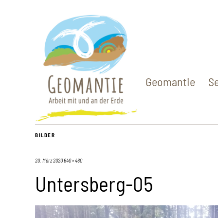
Geomantie
S
BILDER
20. März 2020
640 × 480
Untersberg-05